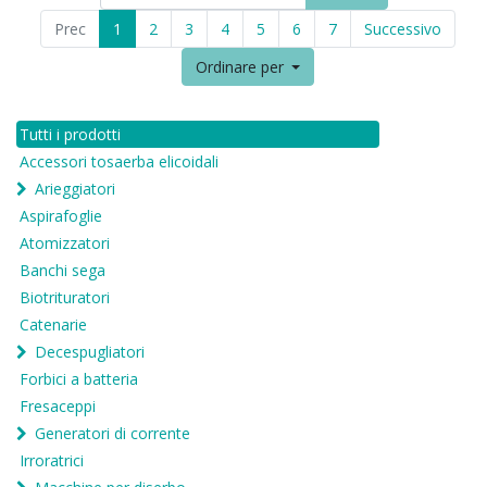
Prec
1
2
3
4
5
6
7
Successivo
Ordinare per
Tutti i prodotti
Accessori tosaerba elicoidali
Arieggiatori
Aspirafoglie
Atomizzatori
Banchi sega
Biotrituratori
Catenarie
Decespugliatori
Forbici a batteria
Fresaceppi
Generatori di corrente
Irroratrici