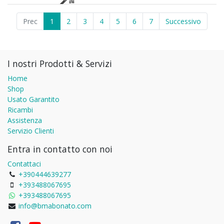
Prec
1
2
3
4
5
6
7
Successivo
I nostri Prodotti & Servizi
Home
Shop
Usato Garantito
Ricambi
Assistenza
Servizio Clienti
Entra in contatto con noi
Contattaci
+390444639277
+393488067695
+393488067695
info@bmabonato.com