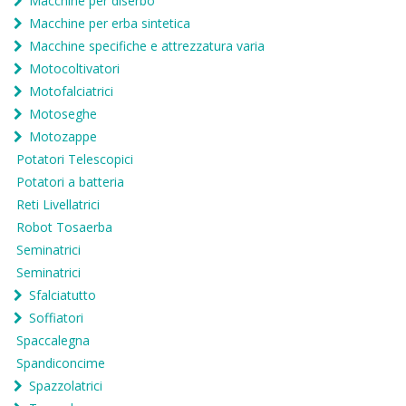
Macchine per diserbo
Macchine per erba sintetica
Macchine specifiche e attrezzatura varia
Motocoltivatori
Motofalciatrici
Motoseghe
Motozappe
Potatori Telescopici
Potatori a batteria
Reti Livellatrici
Robot Tosaerba
Seminatrici
Seminatrici
Sfalciatutto
Soffiatori
Spaccalegna
Spandiconcime
Spazzolatrici