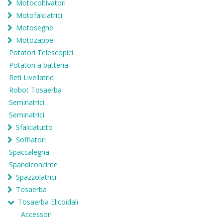
Motocoltivatori
Motofalciatrici
Motoseghe
Motozappe
Potatori Telescopici
Potatori a batteria
Reti Livellatrici
Robot Tosaerba
Seminatrici
Seminatrici
Sfalciatutto
Soffiatori
Spaccalegna
Spandiconcime
Spazzolatrici
Tosaerba
Tosaerba Elicoidali
Accessori