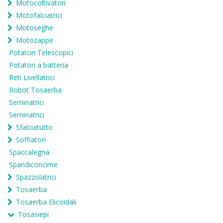
Motocoltivatori
Motofalciatrici
Motoseghe
Motozappe
Potatori Telescopici
Potatori a batteria
Reti Livellatrici
Robot Tosaerba
Seminatrici
Seminatrici
Sfalciatutto
Soffiatori
Spaccalegna
Spandiconcime
Spazzolatrici
Tosaerba
Tosaerba Elicoidali
Tosasiepi