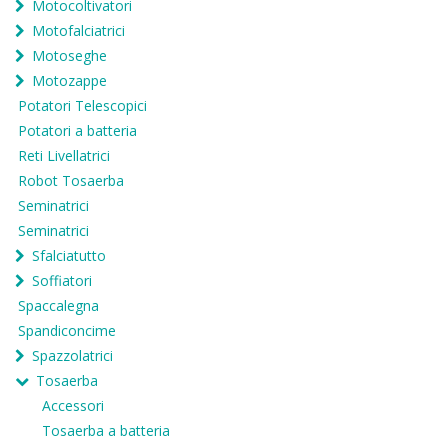
Motocoltivatori
Motofalciatrici
Motoseghe
Motozappe
Potatori Telescopici
Potatori a batteria
Reti Livellatrici
Robot Tosaerba
Seminatrici
Seminatrici
Sfalciatutto
Soffiatori
Spaccalegna
Spandiconcime
Spazzolatrici
Tosaerba
Accessori
Tosaerba a batteria