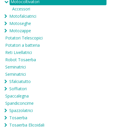
Motocoltivatori
Accessori
Motofalciatrici
Motoseghe
Motozappe
Potatori Telescopici
Potatori a batteria
Reti Livellatrici
Robot Tosaerba
Seminatrici
Seminatrici
Sfalciatutto
Soffiatori
Spaccalegna
Spandiconcime
Spazzolatrici
Tosaerba
Tosaerba Elicoidali