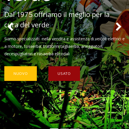
Dal 1975 offriamo il meglio per la
cura del verde
Precedente
Siamo specializzati
nella vendita e assistenza di veicoli elettrici e
a motore, tosaerba, trattorini tagliaerba, arieggiatori,
decespugliatori e rasaerba elicodali
NUOVO
USATO