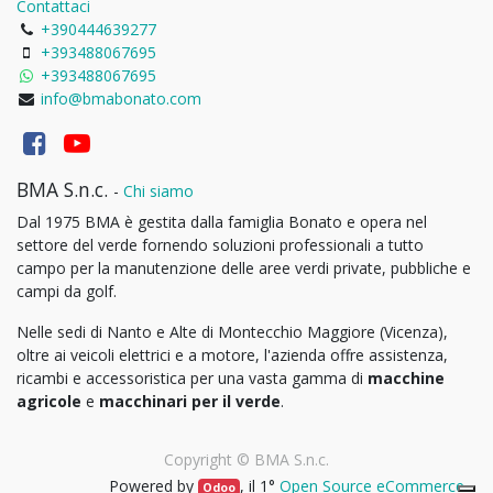
Contattaci
+390444639277
+393488067695
+393488067695
info@bmabonato.com
BMA S.n.c.
-
Chi siamo
Dal 1975 BMA è gestita dalla famiglia Bonato e opera nel
settore del verde fornendo soluzioni professionali a tutto
campo per la manutenzione delle aree verdi private, pubbliche e
campi da golf.
Nelle sedi di Nanto e Alte di Montecchio Maggiore (Vicenza),
oltre ai veicoli elettrici e a motore, l'azienda offre assistenza,
ricambi e accessoristica per una vasta gamma di
macchine
agricole
e
macchinari per il verde
.
Copyright ©
BMA S.n.c.
Powered by
, il 1°
Open Source eCommerce
.
Odoo