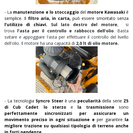
- La
manutenzione e lo stoccaggio
del
motore Kawasaki
è
semplice
. Il
filtro aria, in carta,
può essere smontato senza
l'utilizzo di chiavi.
Sul lato destro del motore
, si
trova
l'asta per il controllo e rabbocco dell'olio
. Basta
svitare e appoggiare l'asta per effettuare il controllo del livello
dell'olio. Il motore ha una capacità di
2,0
lt di olio motore.
- La tecnologia
Syncro Steer
è una
peculiarità
della serie
Z5
di Cub Cadet
:
lo sterzo
e
la trasmissione
sono
perfettamente sincronizzati per assicurare un
movimento preciso in ogni situazione e
per garantire
la
migliore trazione su qualsiasi tipologia di terreno anche
in forti pendenze.