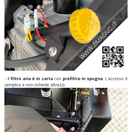
- Il
filtro aria è in carta
con
prefiltro in spugna
. L'accesso è
semplice e non richiede attrezzi.