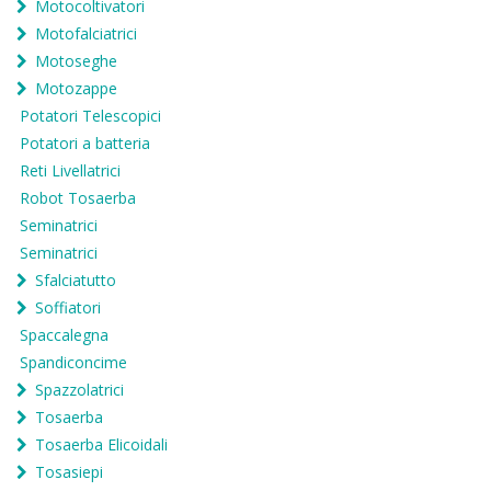
Motocoltivatori
Motofalciatrici
Motoseghe
Motozappe
Potatori Telescopici
Potatori a batteria
Reti Livellatrici
Robot Tosaerba
Seminatrici
Seminatrici
Sfalciatutto
Soffiatori
Spaccalegna
Spandiconcime
Spazzolatrici
Tosaerba
Tosaerba Elicoidali
Tosasiepi