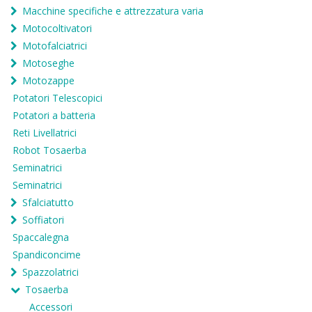
Macchine specifiche e attrezzatura varia
Motocoltivatori
Motofalciatrici
Motoseghe
Motozappe
Potatori Telescopici
Potatori a batteria
Reti Livellatrici
Robot Tosaerba
Seminatrici
Seminatrici
Sfalciatutto
Soffiatori
Spaccalegna
Spandiconcime
Spazzolatrici
Tosaerba
Accessori