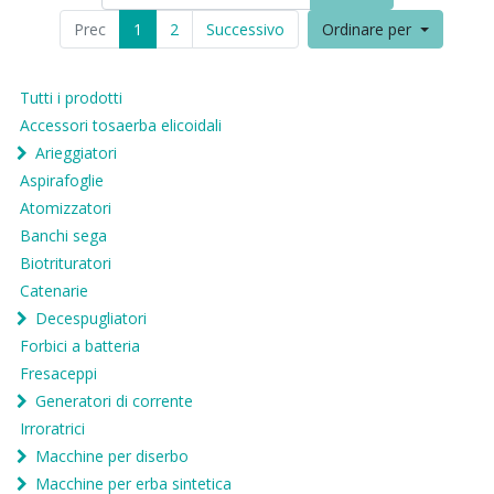
Prec
1
2
Successivo
Ordinare per
Tutti i prodotti
Accessori tosaerba elicoidali
Arieggiatori
Aspirafoglie
Atomizzatori
Banchi sega
Biotrituratori
Catenarie
Decespugliatori
Forbici a batteria
Fresaceppi
Generatori di corrente
Irroratrici
Macchine per diserbo
Macchine per erba sintetica