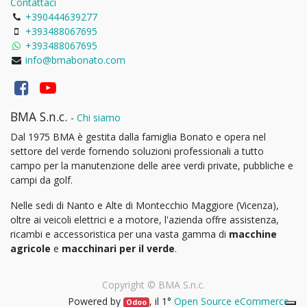
Contattaci
+390444639277
+393488067695
+393488067695
info@bmabonato.com
BMA S.n.c.
-
Chi siamo
Dal 1975 BMA è gestita dalla famiglia Bonato e opera nel
settore del verde fornendo soluzioni professionali a tutto
campo per la manutenzione delle aree verdi private, pubbliche e
campi da golf.
Nelle sedi di Nanto e Alte di Montecchio Maggiore (Vicenza),
oltre ai veicoli elettrici e a motore, l'azienda offre assistenza,
ricambi e accessoristica per una vasta gamma di
macchine
agricole
e
macchinari per il verde
.
Copyright ©
BMA S.n.c.
Powered by
, il 1°
Open Source eCommerce
.
Odoo