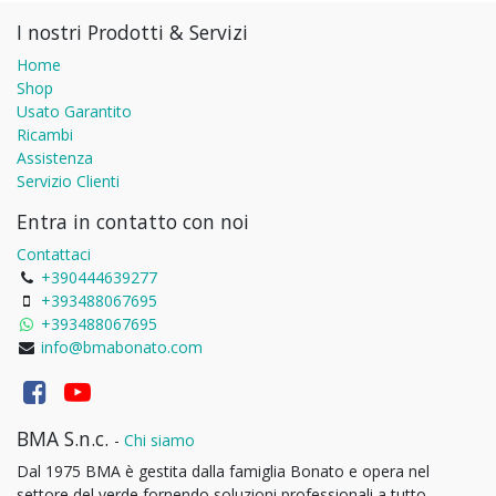
I nostri Prodotti & Servizi
Home
Shop
Usato Garantito
Ricambi
Assistenza
Servizio Clienti
Entra in contatto con noi
Contattaci
+390444639277
+393488067695
+393488067695
info@bmabonato.com
BMA S.n.c.
-
Chi siamo
Dal 1975 BMA è gestita dalla famiglia Bonato e opera nel
settore del verde fornendo soluzioni professionali a tutto