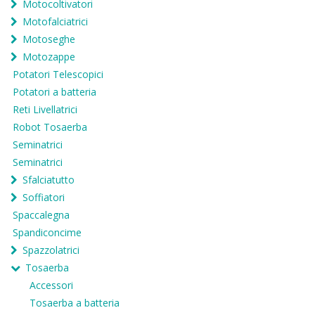
Motocoltivatori
Motofalciatrici
Motoseghe
Motozappe
Potatori Telescopici
Potatori a batteria
Reti Livellatrici
Robot Tosaerba
Seminatrici
Seminatrici
Sfalciatutto
Soffiatori
Spaccalegna
Spandiconcime
Spazzolatrici
Tosaerba
Accessori
Tosaerba a batteria