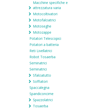
Macchine specifiche e
attrezzatura varia
Motocoltivatori
Motofalciatrici
Motoseghe
Motozappe
Potatori Telescopici
Potatori a batteria
Reti Livellatrici
Robot Tosaerba
Seminatrici
Seminatrici
Sfalciatutto
Soffiatori
Spaccalegna
Spandiconcime
Spazzolatrici
Tosaerba