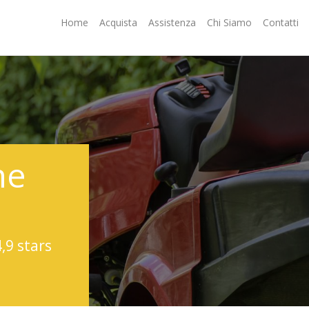
Home
Acquista
Assistenza
Chi Siamo
Contatti
ne
4,9 stars