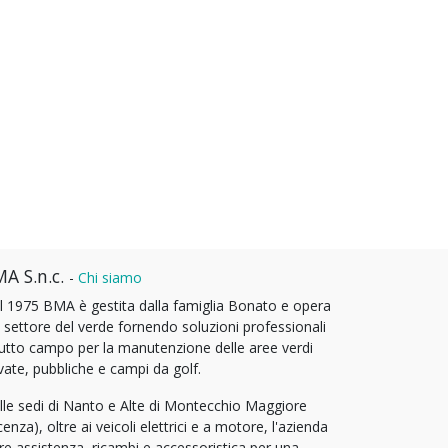
A S.n.c.
-
Chi siamo
l 1975 BMA è gestita dalla famiglia Bonato e opera
l settore del verde fornendo soluzioni professionali
tutto campo per la manutenzione delle aree verdi
vate, pubbliche e campi da golf.
lle sedi di Nanto e Alte di Montecchio Maggiore
cenza), oltre ai veicoli elettrici e a motore, l'azienda
fre assistenza, ricambi e accessoristica per una