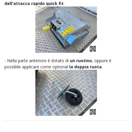
dell'attacco rapido quick fit
.
- Nella parte anteriore è dotato di
un ruotino
, oppure è
possibile applicare come optional
la doppia ruota
.