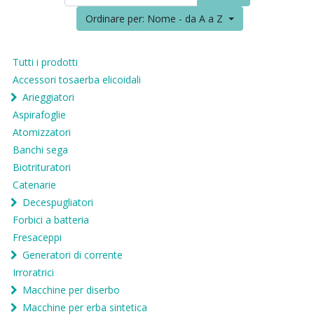
Ordinare per: Nome - da A a Z
Tutti i prodotti
Accessori tosaerba elicoidali
Arieggiatori
Aspirafoglie
Atomizzatori
Banchi sega
Biotrituratori
Catenarie
Decespugliatori
Forbici a batteria
Fresaceppi
Generatori di corrente
Irroratrici
Macchine per diserbo
Macchine per erba sintetica