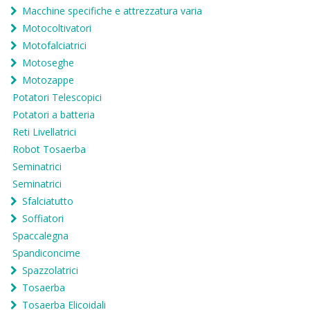
Macchine specifiche e attrezzatura varia
Motocoltivatori
Motofalciatrici
Motoseghe
Motozappe
Potatori Telescopici
Potatori a batteria
Reti Livellatrici
Robot Tosaerba
Seminatrici
Seminatrici
Sfalciatutto
Soffiatori
Spaccalegna
Spandiconcime
Spazzolatrici
Tosaerba
Tosaerba Elicoidali