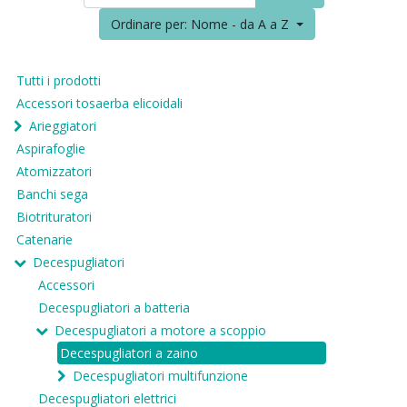
Ordinare per: Nome - da A a Z
Tutti i prodotti
Accessori tosaerba elicoidali
Arieggiatori
Aspirafoglie
Atomizzatori
Banchi sega
Biotrituratori
Catenarie
Decespugliatori
Accessori
Decespugliatori a batteria
Decespugliatori a motore a scoppio
Decespugliatori a zaino
Decespugliatori multifunzione
Decespugliatori elettrici