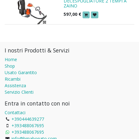
DECESPUGLIATORE 2 TEMPI A
ZAINO
597,00
€
I nostri Prodotti & Servizi
Home
Shop
Usato Garantito
Ricambi
Assistenza
Servizio Clienti
Entra in contatto con noi
Contattaci
+390444639277
+393488067695
+393488067695
info@bmabonato.com