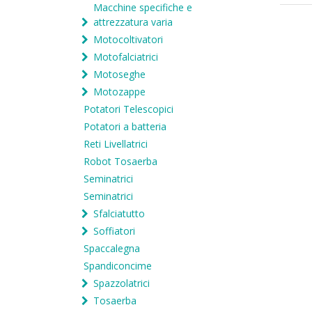
Macchine specifiche e
attrezzatura varia
Motocoltivatori
Motofalciatrici
Motoseghe
Motozappe
Potatori Telescopici
Potatori a batteria
Reti Livellatrici
Robot Tosaerba
Seminatrici
Seminatrici
Sfalciatutto
Soffiatori
Spaccalegna
Spandiconcime
Spazzolatrici
Tosaerba