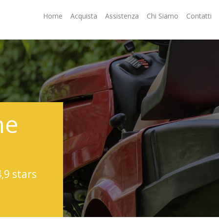
Home
Acquista
Assistenza
Chi Siamo
Contatti
ne
4,9 stars