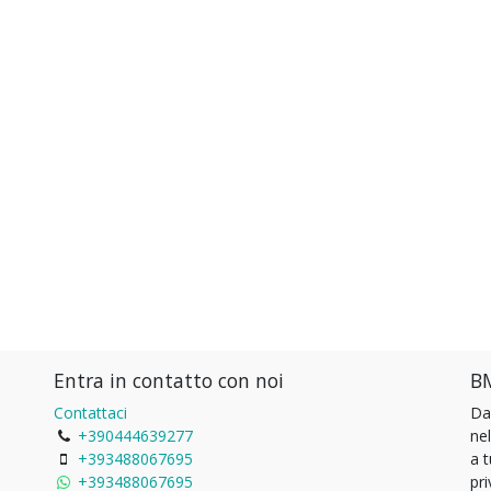
Entra in contatto con noi
BM
Contattaci
Da
+390444639277
ne
+393488067695
a 
+393488067695
pri