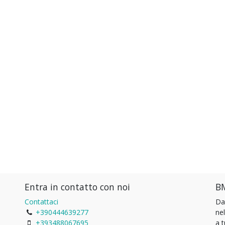
Entra in contatto con noi
BM
Contattaci
Da
+390444639277
ne
+393488067695
a 