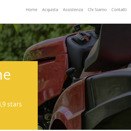
Home
Acquista
Assistenza
Chi Siamo
Contatti
ne
4,9 stars