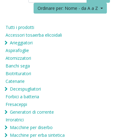
Ordinare per: Nome - da A a Z
Tutti i prodotti
Accessori tosaerba elicoidali
Arieggiatori
Aspirafoglie
Atomizzatori
Banchi sega
Biotrituratori
Catenarie
Decespugliatori
Forbici a batteria
Fresaceppi
Generatori di corrente
Irroratrici
Macchine per diserbo
Macchine per erba sintetica