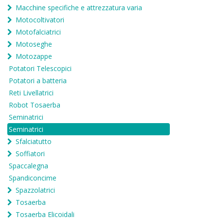
Macchine specifiche e attrezzatura varia
Motocoltivatori
Motofalciatrici
Motoseghe
Motozappe
Potatori Telescopici
Potatori a batteria
Reti Livellatrici
Robot Tosaerba
Seminatrici
Seminatrici
Sfalciatutto
Soffiatori
Spaccalegna
Spandiconcime
Spazzolatrici
Tosaerba
Tosaerba Elicoidali