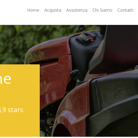
Home
Acquista
Assistenza
Chi Siamo
Contatti
ne
4,9 stars