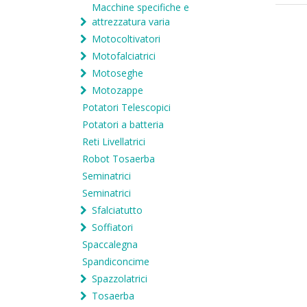
Macchine specifiche e
attrezzatura varia
Motocoltivatori
Motofalciatrici
Motoseghe
Motozappe
Potatori Telescopici
Potatori a batteria
Reti Livellatrici
Robot Tosaerba
Seminatrici
Seminatrici
Sfalciatutto
Soffiatori
Spaccalegna
Spandiconcime
Spazzolatrici
Tosaerba