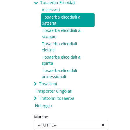
Tosaerba Elicoidali
Accessori
Tosaerba elicodiali a
batteria
Tosaerba elicodiali a
scoppio
Tosaerba elicodiali
elettrici
Tosaerba elicoidali a
spinta
Tosaerba elicoidali
professionali
Tosasiepi
Trasporter Cingolati
Trattorini tosaerba
Noleggio
Marche