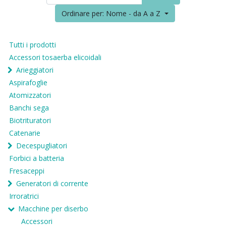
Ordinare per: Nome - da A a Z
Tutti i prodotti
Accessori tosaerba elicoidali
Arieggiatori
Aspirafoglie
Atomizzatori
Banchi sega
Biotrituratori
Catenarie
Decespugliatori
Forbici a batteria
Fresaceppi
Generatori di corrente
Irroratrici
Macchine per diserbo
Accessori