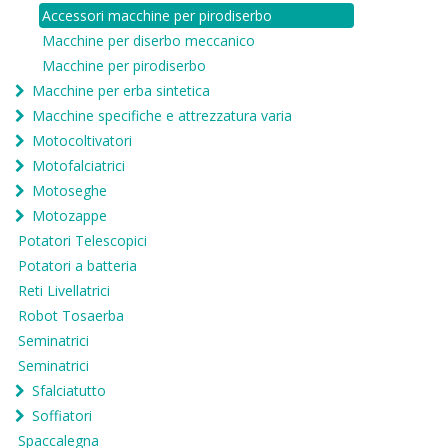
Accessori macchine per pirodiserbo
Macchine per diserbo meccanico
Macchine per pirodiserbo
Macchine per erba sintetica
Macchine specifiche e attrezzatura varia
Motocoltivatori
Motofalciatrici
Motoseghe
Motozappe
Potatori Telescopici
Potatori a batteria
Reti Livellatrici
Robot Tosaerba
Seminatrici
Seminatrici
Sfalciatutto
Soffiatori
Spaccalegna