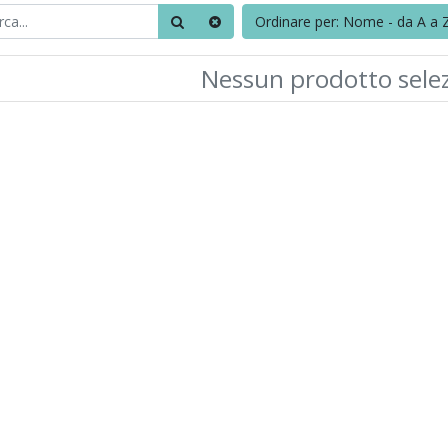
Ordinare per: Nome - da A a 
Nessun prodotto sele