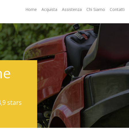
Home
Acquista
Assistenza
Chi Siamo
Contatti
ne
4,9 stars