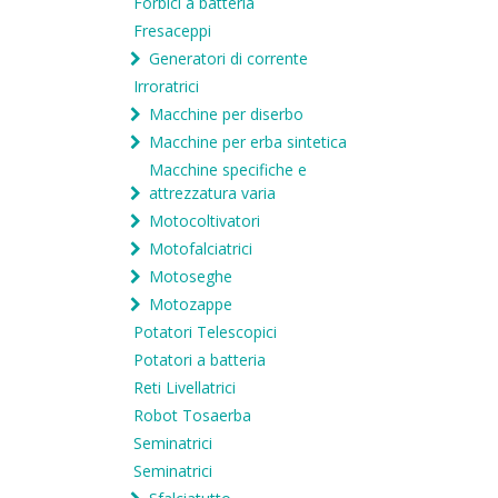
Forbici a batteria
Fresaceppi
Generatori di corrente
Irroratrici
Macchine per diserbo
Macchine per erba sintetica
Macchine specifiche e
attrezzatura varia
Motocoltivatori
Motofalciatrici
Motoseghe
Motozappe
Potatori Telescopici
Potatori a batteria
Reti Livellatrici
Robot Tosaerba
Seminatrici
Seminatrici