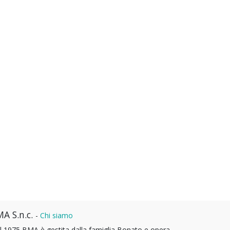
A S.n.c.
-
Chi siamo
l 1975 BMA è gestita dalla famiglia Bonato e opera