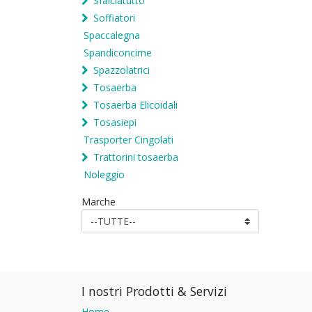
Sfalciatutto
Soffiatori
Spaccalegna
Spandiconcime
Spazzolatrici
Tosaerba
Tosaerba Elicoidali
Tosasiepi
Trasporter Cingolati
Trattorini tosaerba
Noleggio
Marche
I nostri Prodotti & Servizi
Home