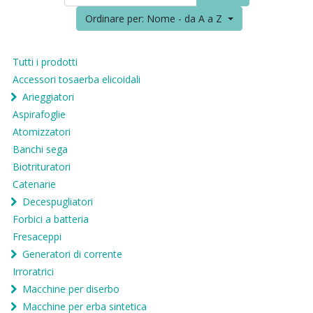
Ordinare per: Nome - da A a Z
Tutti i prodotti
Accessori tosaerba elicoidali
Arieggiatori
Aspirafoglie
Atomizzatori
Banchi sega
Biotrituratori
Catenarie
Decespugliatori
Forbici a batteria
Fresaceppi
Generatori di corrente
Irroratrici
Macchine per diserbo
Macchine per erba sintetica