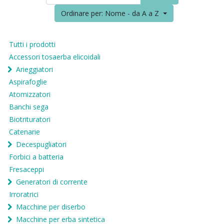
Ordinare per: Nome - da A a Z
Tutti i prodotti
Accessori tosaerba elicoidali
Arieggiatori
Aspirafoglie
Atomizzatori
Banchi sega
Biotrituratori
Catenarie
Decespugliatori
Forbici a batteria
Fresaceppi
Generatori di corrente
Irroratrici
Macchine per diserbo
Macchine per erba sintetica