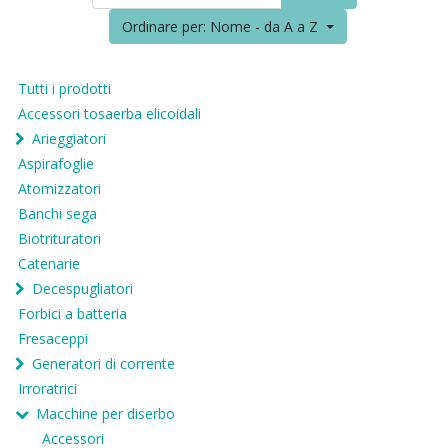
Ordinare per: Nome - da A a Z
Tutti i prodotti
Accessori tosaerba elicoidali
Arieggiatori
Aspirafoglie
Atomizzatori
Banchi sega
Biotrituratori
Catenarie
Decespugliatori
Forbici a batteria
Fresaceppi
Generatori di corrente
Irroratrici
Macchine per diserbo
Accessori