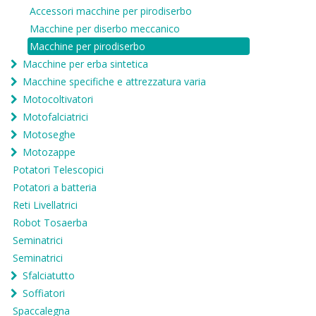
Accessori macchine per pirodiserbo
Macchine per diserbo meccanico
Macchine per pirodiserbo
Macchine per erba sintetica
Macchine specifiche e attrezzatura varia
Motocoltivatori
Motofalciatrici
Motoseghe
Motozappe
Potatori Telescopici
Potatori a batteria
Reti Livellatrici
Robot Tosaerba
Seminatrici
Seminatrici
Sfalciatutto
Soffiatori
Spaccalegna