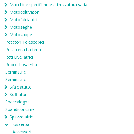
Macchine specifiche e attrezzatura varia
Motocoltivatori
Motofalciatrici
Motoseghe
Motozappe
Potatori Telescopici
Potatori a batteria
Reti Livellatrici
Robot Tosaerba
Seminatrici
Seminatrici
Sfalciatutto
Soffiatori
Spaccalegna
Spandiconcime
Spazzolatrici
Tosaerba
Accessori