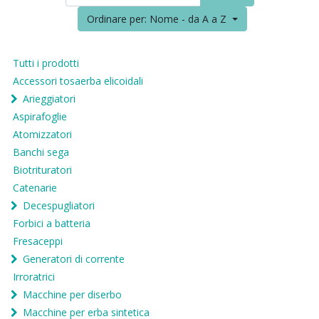
Ordinare per: Nome - da A a Z
Tutti i prodotti
Accessori tosaerba elicoidali
Arieggiatori
Aspirafoglie
Atomizzatori
Banchi sega
Biotrituratori
Catenarie
Decespugliatori
Forbici a batteria
Fresaceppi
Generatori di corrente
Irroratrici
Macchine per diserbo
Macchine per erba sintetica