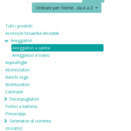
Ordinare per: Nome - da A a Z
Tutti i prodotti
Accessori tosaerba elicoidali
Arieggiatori
Arieggiatori a spinta
Arieggiatori a traino
Aspirafoglie
Atomizzatori
Banchi sega
Biotrituratori
Catenarie
Decespugliatori
Forbici a batteria
Fresaceppi
Generatori di corrente
Irroratrici