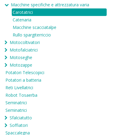
Macchine specifiche e attrezzatura varia
Carotatrici
Catenaria
Macchine scacciatalpe
Rullo spargiterriccio
Motocoltivatori
Motofalciatrici
Motoseghe
Motozappe
Potatori Telescopici
Potatori a batteria
Reti Livellatrici
Robot Tosaerba
Seminatrici
Seminatrici
Sfalciatutto
Soffiatori
Spaccalegna