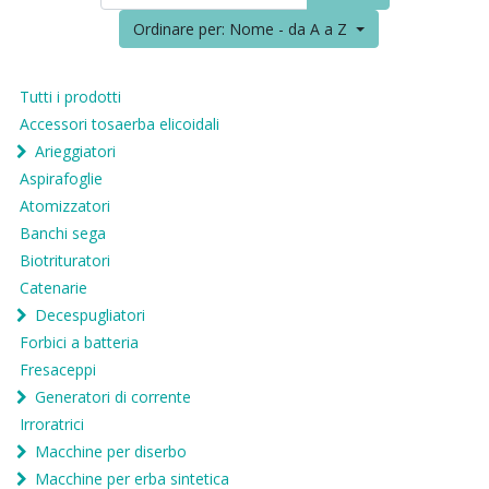
Ordinare per: Nome - da A a Z
Tutti i prodotti
Accessori tosaerba elicoidali
Arieggiatori
Aspirafoglie
Atomizzatori
Banchi sega
Biotrituratori
Catenarie
Decespugliatori
Forbici a batteria
Fresaceppi
Generatori di corrente
Irroratrici
Macchine per diserbo
Macchine per erba sintetica