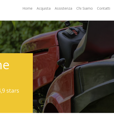
Home
Acquista
Assistenza
Chi Siamo
Contatti
ne
4,9 stars