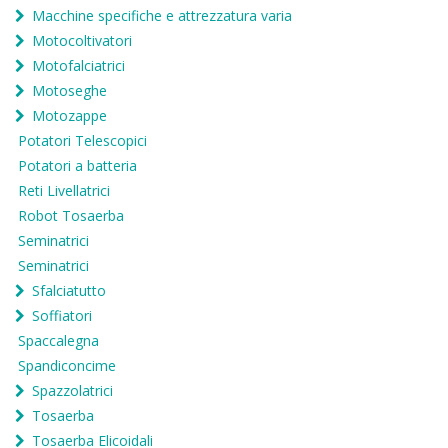
Macchine specifiche e attrezzatura varia
Motocoltivatori
Motofalciatrici
Motoseghe
Motozappe
Potatori Telescopici
Potatori a batteria
Reti Livellatrici
Robot Tosaerba
Seminatrici
Seminatrici
Sfalciatutto
Soffiatori
Spaccalegna
Spandiconcime
Spazzolatrici
Tosaerba
Tosaerba Elicoidali