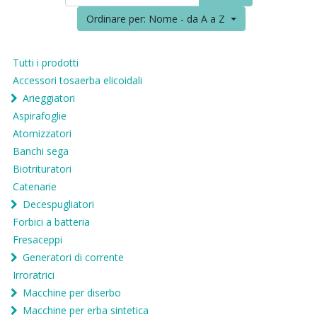
Ordinare per: Nome - da A a Z
Tutti i prodotti
Accessori tosaerba elicoidali
Arieggiatori
Aspirafoglie
Atomizzatori
Banchi sega
Biotrituratori
Catenarie
Decespugliatori
Forbici a batteria
Fresaceppi
Generatori di corrente
Irroratrici
Macchine per diserbo
Macchine per erba sintetica