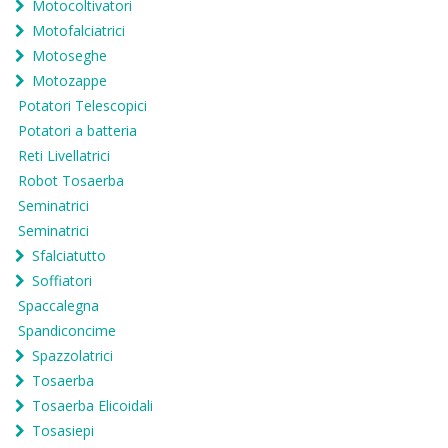
Motocoltivatori
Motofalciatrici
Motoseghe
Motozappe
Potatori Telescopici
Potatori a batteria
Reti Livellatrici
Robot Tosaerba
Seminatrici
Seminatrici
Sfalciatutto
Soffiatori
Spaccalegna
Spandiconcime
Spazzolatrici
Tosaerba
Tosaerba Elicoidali
Tosasiepi