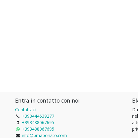
Entra in contatto con noi
BM
Contattaci
Da
+390444639277
ne
+393488067695
a 
+393488067695
pri
info@bmabonato.com