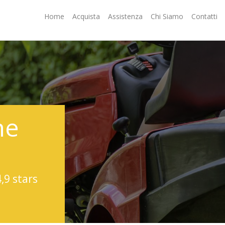
Home
Acquista
Assistenza
Chi Siamo
Contatti
ne
4,9 stars