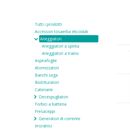
Tutti i prodotti
Accessori tosaerba elicoidali
Arieggiatori
Arieggiatori a spinta
Arieggiatori a traino
Aspirafoglie
Atomizzatori
Banchi sega
Biotrituratori
Catenarie
Decespugliatori
Forbici a batteria
Fresaceppi
Generatori di corrente
Irroratrici