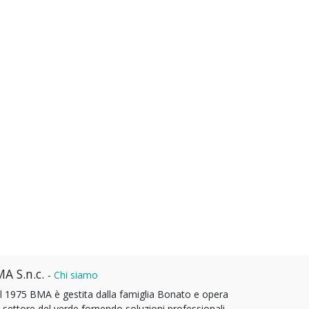
A S.n.c.
-
Chi siamo
l 1975 BMA è gestita dalla famiglia Bonato e opera
l settore del verde fornendo soluzioni professionali