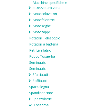
Macchine specifiche e
attrezzatura varia
Motocoltivatori
Motofalciatrici
Motoseghe
Motozappe
Potatori Telescopici
Potatori a batteria
Reti Livellatrici
Robot Tosaerba
Seminatrici
Seminatrici
Sfalciatutto
Soffiatori
Spaccalegna
Spandiconcime
Spazzolatrici
Tosaerba