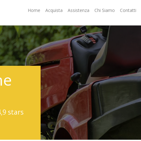
Home
Acquista
Assistenza
Chi Siamo
Contatti
ne
4,9 stars