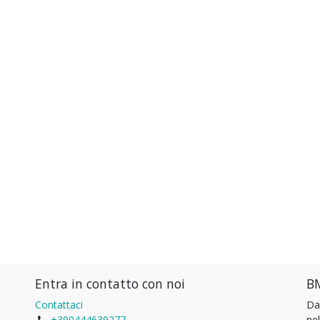
Entra in contatto con noi
BM
Contattaci
Da
+390444639277
ne