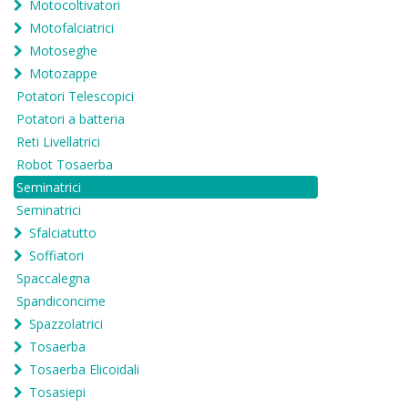
Motocoltivatori
Motofalciatrici
Motoseghe
Motozappe
Potatori Telescopici
Potatori a batteria
Reti Livellatrici
Robot Tosaerba
Seminatrici
Seminatrici
Sfalciatutto
Soffiatori
Spaccalegna
Spandiconcime
Spazzolatrici
Tosaerba
Tosaerba Elicoidali
Tosasiepi