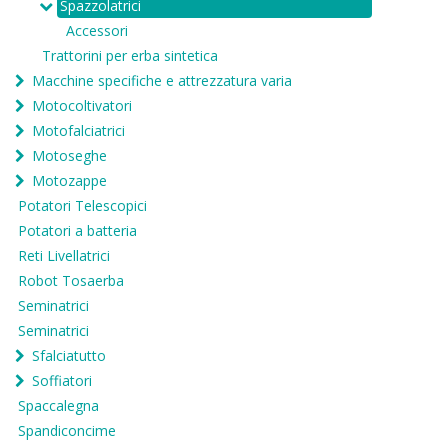
Spazzolatrici
Accessori
Trattorini per erba sintetica
Macchine specifiche e attrezzatura varia
Motocoltivatori
Motofalciatrici
Motoseghe
Motozappe
Potatori Telescopici
Potatori a batteria
Reti Livellatrici
Robot Tosaerba
Seminatrici
Seminatrici
Sfalciatutto
Soffiatori
Spaccalegna
Spandiconcime