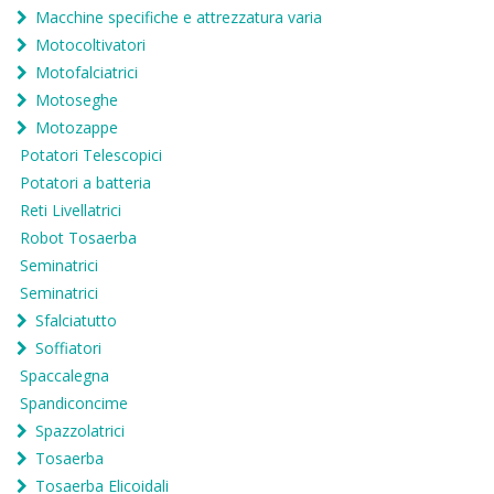
Macchine specifiche e attrezzatura varia
Motocoltivatori
Motofalciatrici
Motoseghe
Motozappe
Potatori Telescopici
Potatori a batteria
Reti Livellatrici
Robot Tosaerba
Seminatrici
Seminatrici
Sfalciatutto
Soffiatori
Spaccalegna
Spandiconcime
Spazzolatrici
Tosaerba
Tosaerba Elicoidali