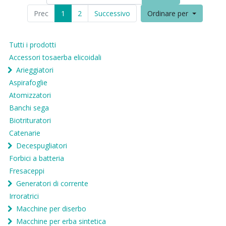
Prec
1
2
Successivo
Ordinare per
Tutti i prodotti
Accessori tosaerba elicoidali
Arieggiatori
Aspirafoglie
Atomizzatori
Banchi sega
Biotrituratori
Catenarie
Decespugliatori
Forbici a batteria
Fresaceppi
Generatori di corrente
Irroratrici
Macchine per diserbo
Macchine per erba sintetica