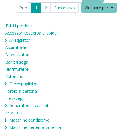
Prec
1
2
Successivo
Ordinare per
Tutti i prodotti
Accessori tosaerba elicoidali
Arieggiatori
Aspirafoglie
Atomizzatori
Banchi sega
Biotrituratori
Catenarie
Decespugliatori
Forbici a batteria
Fresaceppi
Generatori di corrente
Irroratrici
Macchine per diserbo
Macchine per erba sintetica