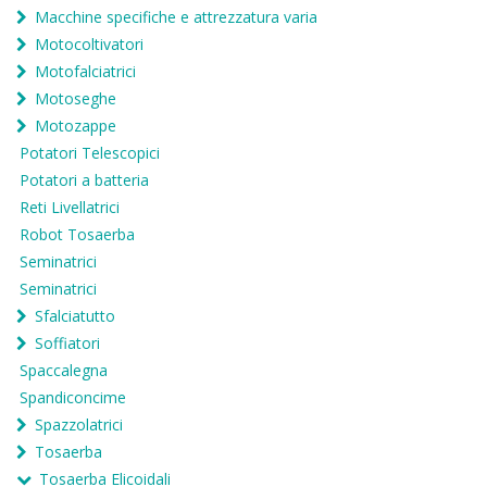
Macchine specifiche e attrezzatura varia
Motocoltivatori
Motofalciatrici
Motoseghe
Motozappe
Potatori Telescopici
Potatori a batteria
Reti Livellatrici
Robot Tosaerba
Seminatrici
Seminatrici
Sfalciatutto
Soffiatori
Spaccalegna
Spandiconcime
Spazzolatrici
Tosaerba
Tosaerba Elicoidali