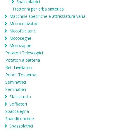
Spazzolatrici
Trattorini per erba sintetica
Macchine specifiche e attrezzatura varia
Motocoltivatori
Motofalciatrici
Motoseghe
Motozappe
Potatori Telescopici
Potatori a batteria
Reti Livellatrici
Robot Tosaerba
Seminatrici
Seminatrici
Sfalciatutto
Soffiatori
Spaccalegna
Spandiconcime
Spazzolatrici