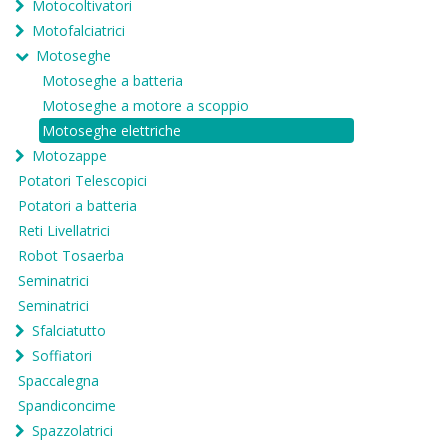
Motocoltivatori
Motofalciatrici
Motoseghe
Motoseghe a batteria
Motoseghe a motore a scoppio
Motoseghe elettriche
Motozappe
Potatori Telescopici
Potatori a batteria
Reti Livellatrici
Robot Tosaerba
Seminatrici
Seminatrici
Sfalciatutto
Soffiatori
Spaccalegna
Spandiconcime
Spazzolatrici