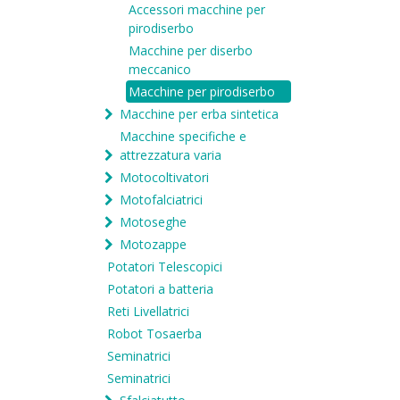
Accessori macchine per
pirodiserbo
Macchine per diserbo
meccanico
Macchine per pirodiserbo
Macchine per erba sintetica
Macchine specifiche e
attrezzatura varia
Motocoltivatori
Motofalciatrici
Motoseghe
Motozappe
Potatori Telescopici
Potatori a batteria
Reti Livellatrici
Robot Tosaerba
Seminatrici
Seminatrici