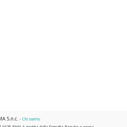
A S.n.c.
-
Chi siamo
l 1975 BMA è gestita dalla famiglia Bonato e opera