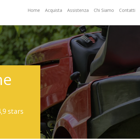
Home
Acquista
Assistenza
Chi Siamo
Contatti
ne
4,9 stars