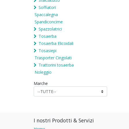
Sfalciatutto
Soffiatori
Spaccalegna
Spandiconcime
Spazzolatrici
Tosaerba
Tosaerba Elicoidali
Tosasiepi
Trasporter Cingolati
Trattorini tosaerba
Noleggio
Marche
I nostri Prodotti & Servizi
Home