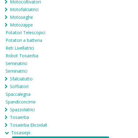
Motocoltivatori
Motofalciatrici
Motoseghe
Motozappe
Potatori Telescopici
Potatori a batteria
Reti Livellatrici
Robot Tosaerba
Seminatrici
Seminatrici
Sfalciatutto
Soffiatori
Spaccalegna
Spandiconcime
Spazzolatrici
Tosaerba
Tosaerba Elicoidali
Tosasiepi