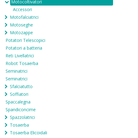
Motocoltivatori
Accessori
Motofalciatrici
Motoseghe
Motozappe
Potatori Telescopici
Potatori a batteria
Reti Livellatrici
Robot Tosaerba
Seminatrici
Seminatrici
Sfalciatutto
Soffiatori
Spaccalegna
Spandiconcime
Spazzolatrici
Tosaerba
Tosaerba Elicoidali