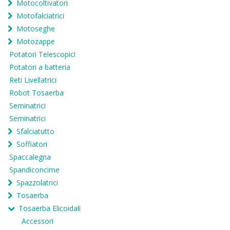
Motocoltivatori
Motofalciatrici
Motoseghe
Motozappe
Potatori Telescopici
Potatori a batteria
Reti Livellatrici
Robot Tosaerba
Seminatrici
Seminatrici
Sfalciatutto
Soffiatori
Spaccalegna
Spandiconcime
Spazzolatrici
Tosaerba
Tosaerba Elicoidali
Accessori