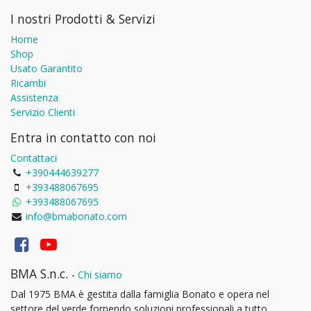
I nostri Prodotti & Servizi
Home
Shop
Usato Garantito
Ricambi
Assistenza
Servizio Clienti
Entra in contatto con noi
Contattaci
+390444639277
+393488067695
+393488067695
info@bmabonato.com
BMA S.n.c.
-
Chi siamo
Dal 1975 BMA è gestita dalla famiglia Bonato e opera nel
settore del verde fornendo soluzioni professionali a tutto