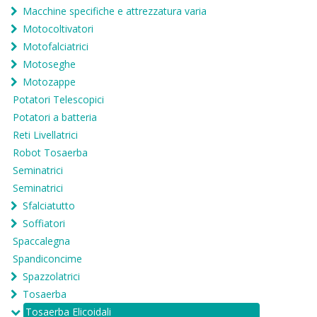
Macchine specifiche e attrezzatura varia
Motocoltivatori
Motofalciatrici
Motoseghe
Motozappe
Potatori Telescopici
Potatori a batteria
Reti Livellatrici
Robot Tosaerba
Seminatrici
Seminatrici
Sfalciatutto
Soffiatori
Spaccalegna
Spandiconcime
Spazzolatrici
Tosaerba
Tosaerba Elicoidali