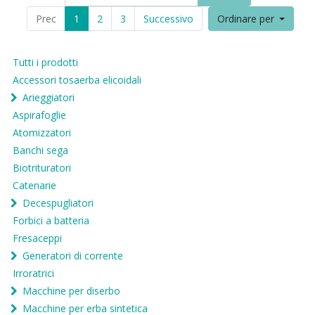
Prec
1
2
3
Successivo
Ordinare per
Tutti i prodotti
Accessori tosaerba elicoidali
Arieggiatori
Aspirafoglie
Atomizzatori
Banchi sega
Biotrituratori
Catenarie
Decespugliatori
Forbici a batteria
Fresaceppi
Generatori di corrente
Irroratrici
Macchine per diserbo
Macchine per erba sintetica