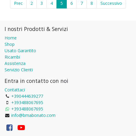
Prec
2
3
4
5
6
7
8
Successivo
I nostri Prodotti & Servizi
Home
Shop
Usato Garantito
Ricambi
Assistenza
Servizio Clienti
Entra in contatto con noi
Contattaci
+390444639277
+393488067695
+393488067695
info@bmabonato.com