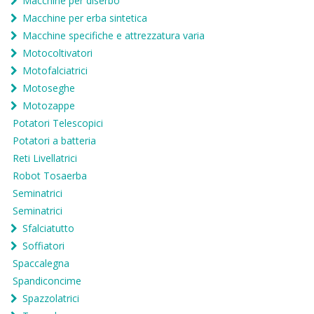
Macchine per diserbo
Macchine per erba sintetica
Macchine specifiche e attrezzatura varia
Motocoltivatori
Motofalciatrici
Motoseghe
Motozappe
Potatori Telescopici
Potatori a batteria
Reti Livellatrici
Robot Tosaerba
Seminatrici
Seminatrici
Sfalciatutto
Soffiatori
Spaccalegna
Spandiconcime
Spazzolatrici