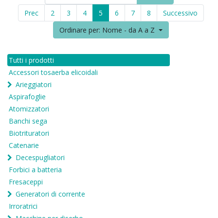
Prec
2
3
4
5
6
7
8
Successivo
Ordinare per: Nome - da A a Z
Tutti i prodotti
Accessori tosaerba elicoidali
Arieggiatori
Aspirafoglie
Atomizzatori
Banchi sega
Biotrituratori
Catenarie
Decespugliatori
Forbici a batteria
Fresaceppi
Generatori di corrente
Irroratrici