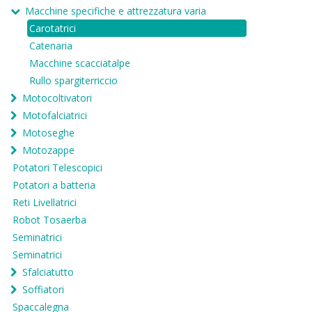
Macchine specifiche e attrezzatura varia
Carotatrici
Catenaria
Macchine scacciatalpe
Rullo spargiterriccio
Motocoltivatori
Motofalciatrici
Motoseghe
Motozappe
Potatori Telescopici
Potatori a batteria
Reti Livellatrici
Robot Tosaerba
Seminatrici
Seminatrici
Sfalciatutto
Soffiatori
Spaccalegna