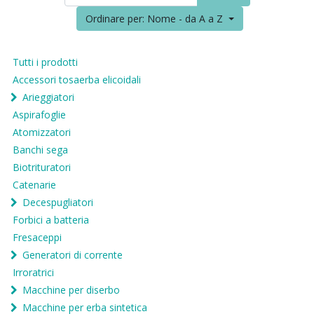
Ordinare per: Nome - da A a Z
Tutti i prodotti
Accessori tosaerba elicoidali
Arieggiatori
Aspirafoglie
Atomizzatori
Banchi sega
Biotrituratori
Catenarie
Decespugliatori
Forbici a batteria
Fresaceppi
Generatori di corrente
Irroratrici
Macchine per diserbo
Macchine per erba sintetica