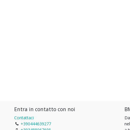
Entra in contatto con noi
BM
Contattaci
Da
+390444639277
ne
+393488067695
a 