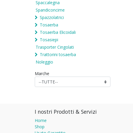
Spaccalegna
Spandiconcime
Spazzolatrici
Tosaerba
Tosaerba Elicoidali
Tosasiepi
Trasporter Cingolati
Trattorini tosaerba
Noleggio
Marche
I nostri Prodotti & Servizi
Home
Shop
Usato Garantito