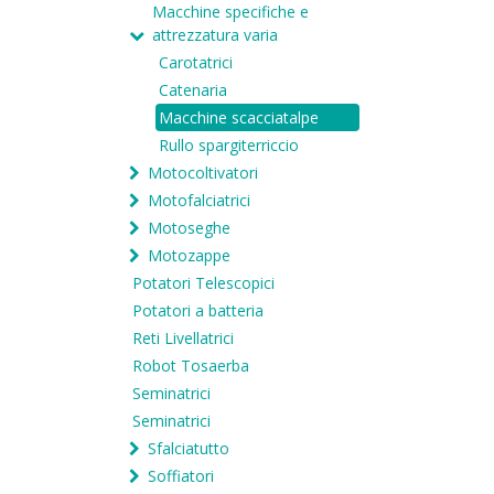
Macchine specifiche e
attrezzatura varia
Carotatrici
Catenaria
Macchine scacciatalpe
Rullo spargiterriccio
Motocoltivatori
Motofalciatrici
Motoseghe
Motozappe
Potatori Telescopici
Potatori a batteria
Reti Livellatrici
Robot Tosaerba
Seminatrici
Seminatrici
Sfalciatutto
Soffiatori