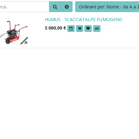
Ordinare per: Nome - da A a 
HUMUS - SCACCIATALPE FUMOGENO
3.060,00
€