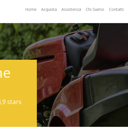
Home
Acquista
Assistenza
Chi Siamo
Contatti
ne
4,9 stars