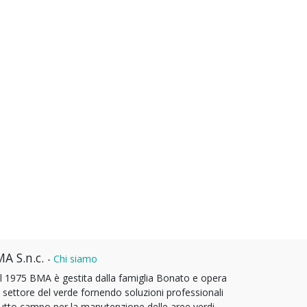
A S.n.c.
-
Chi siamo
l 1975 BMA è gestita dalla famiglia Bonato e opera
l settore del verde fornendo soluzioni professionali
tutto campo per la manutenzione delle aree verdi