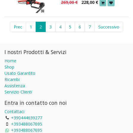
269,00
€
228,00
€
Prec
1
2
3
4
5
6
7
Successivo
I nostri Prodotti & Servizi
Home
Shop
Usato Garantito
Ricambi
Assistenza
Servizio Clienti
Entra in contatto con noi
Contattaci
+390444639277
+393488067695
+393488067695