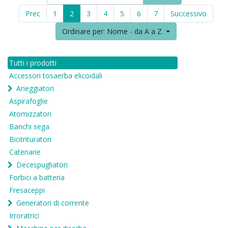
Prec
1
2
3
4
5
6
7
Successivo
Ordinare per: Nome - da A a Z
Tutti i prodotti
Accessori tosaerba elicoidali
Arieggiatori
Aspirafoglie
Atomizzatori
Banchi sega
Biotrituratori
Catenarie
Decespugliatori
Forbici a batteria
Fresaceppi
Generatori di corrente
Irroratrici