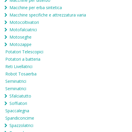
Macchine per diserbo
Macchine per erba sintetica
Macchine specifiche e attrezzatura varia
Motocoltivatori
Motofalciatrici
Motoseghe
Motozappe
Potatori Telescopici
Potatori a batteria
Reti Livellatrici
Robot Tosaerba
Seminatrici
Seminatrici
Sfalciatutto
Soffiatori
Spaccalegna
Spandiconcime
Spazzolatrici