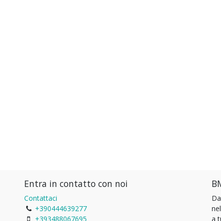
Entra in contatto con noi
BM
Contattaci
Da
+390444639277
ne
+393488067695
a 