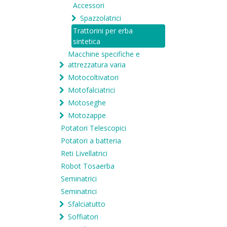
Accessori
Spazzolatrici
Trattorini per erba
sintetica
Macchine specifiche e
attrezzatura varia
Motocoltivatori
Motofalciatrici
Motoseghe
Motozappe
Potatori Telescopici
Potatori a batteria
Reti Livellatrici
Robot Tosaerba
Seminatrici
Seminatrici
Sfalciatutto
Soffiatori