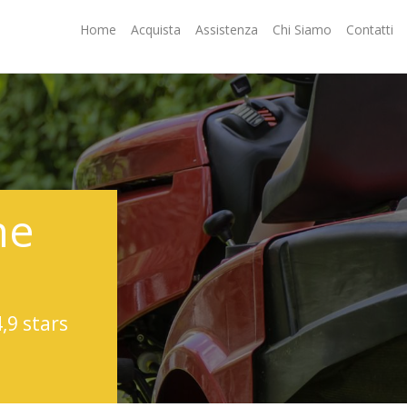
Home
Acquista
Assistenza
Chi Siamo
Contatti
ne
4,9 stars