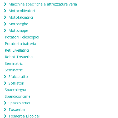
Macchine specifiche e attrezzatura varia
Motocoltivatori
Motofalciatrici
Motoseghe
Motozappe
Potatori Telescopici
Potatori a batteria
Reti Livellatrici
Robot Tosaerba
Seminatrici
Seminatrici
Sfalciatutto
Soffiatori
Spaccalegna
Spandiconcime
Spazzolatrici
Tosaerba
Tosaerba Elicoidali