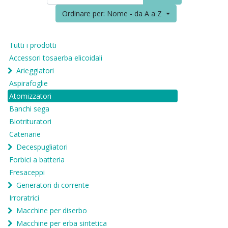
Ordinare per: Nome - da A a Z
Tutti i prodotti
Accessori tosaerba elicoidali
Arieggiatori
Aspirafoglie
Atomizzatori
Banchi sega
Biotrituratori
Catenarie
Decespugliatori
Forbici a batteria
Fresaceppi
Generatori di corrente
Irroratrici
Macchine per diserbo
Macchine per erba sintetica